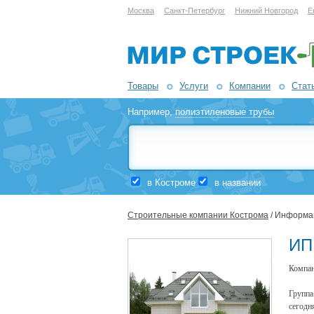
Москва
Санкт-Петербург
Нижний Новгород
Е
Товары
Услуги
Компании
Стат
Например,
полиэтиленовые трубы
в Костроме
в названии
Строительные компании Кострома
/ Информа
ИП
Компан
Группа
сегодн