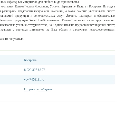
ьных и фасадных материалов для любого вида строительства.
компании "Власов" есть в Ярославле, Угличе, Переславле, Калуге и Костроме. Из года 
 расширяем представительскую сеть компании, а также заметно увеличиваем спект
тавляемой продукции и дополнительных услуг. Являясь партнером и официальны
бьютором продукции Grand Line®, компания "Власов" не только гарантирует качеств
 и выгодные условия сотрудничества, но и дополнительно предоставляет широкий спект
 начиная с доставки материалов на Ваш объект и заканчивая непосредственным
ана на покупателя.
Кострома
8-920-397-82-78
vvv@458181.ru
Отправить сообщение