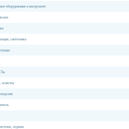
ное оборудование и инструмент
возки
ика
зация, сантехника
 ограды
СТы
, оснастка
оизделия
литель
системы, лоджии