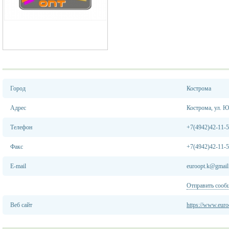
Город
Кострома
Адрес
Кострома, ул. Ю
Телефон
+7(4942)42-11-5
Факс
+7(4942)42-11-
E-mail
euroopt.k@gmail
Отправить сооб
Веб сайт
https://www.euro