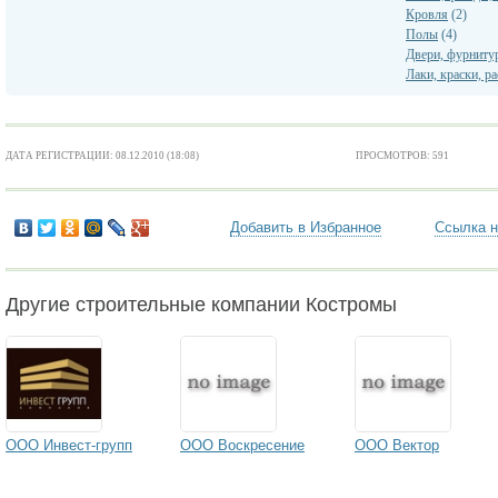
Кровля
(2)
Полы
(4)
Двери, фурниту
Лаки, краски, р
ДАТА РЕГИСТРАЦИИ: 08.12.2010 (18:08)
ПРОСМОТРОВ: 591
Добавить в Избранное
Ссылка н
Другие строительные компании Костромы
ООО Инвест-групп
ООО Воскресение
ООО Вектор