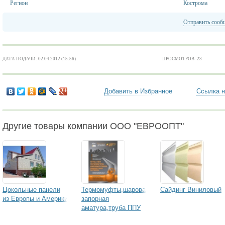
Регион
Кострома
Отправить сооб
ДАТА ПОДАЧИ: 02.04.2012 (15:56)
ПРОСМОТРОВ: 23
Добавить в Избранное
Ссылка н
Другие товары компании ООО "ЕВРООПТ"
Цокольные панели
Термомуфты,шаровая
Сайдинг Виниловый
из Европы и Америки
запорная
аматура,труба ППУ