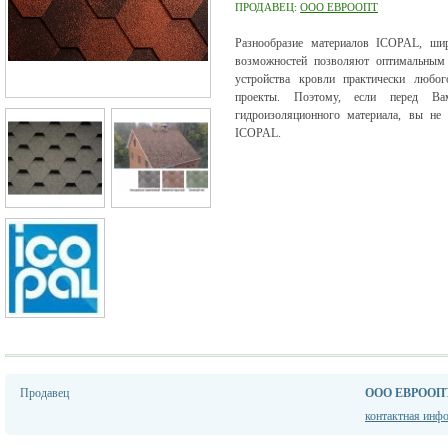
ПРОДАВЕЦ:
ООО ЕВРООПТ
Разнообразие материалов ICOPAL, ши
возможностей позволяют оптимальным 
устройства кровли практически любог
проекты. Поэтому, если перед Ва
гидроизоляционного материала, вы не 
ICOPAL.
Продавец
ООО ЕВРООП
контактная инф